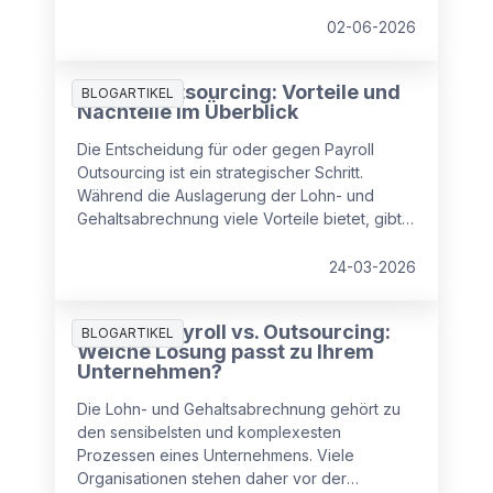
Fehleranfälligkeit und Compliance‑Risiken.
Lesen Sie, wie Sie in drei Schritten strukturiert
02-06-2026
gegensteuern und Kosten, Zeit und Sicherheit
zurückgewinnen.
Payroll Outsourcing: Vorteile und
BLOGARTIKEL
Nachteile im Überblick
Die Entscheidung für oder gegen Payroll
Outsourcing ist ein strategischer Schritt.
Während die Auslagerung der Lohn- und
Gehaltsabrechnung viele Vorteile bietet, gibt
es auch Punkte, die Unternehmen beachten
sollten.
24-03-2026
Inhouse Payroll vs. Outsourcing:
BLOGARTIKEL
Welche Lösung passt zu Ihrem
Unternehmen?
Die Lohn- und Gehaltsabrechnung gehört zu
den sensibelsten und komplexesten
Prozessen eines Unternehmens. Viele
Organisationen stehen daher vor der