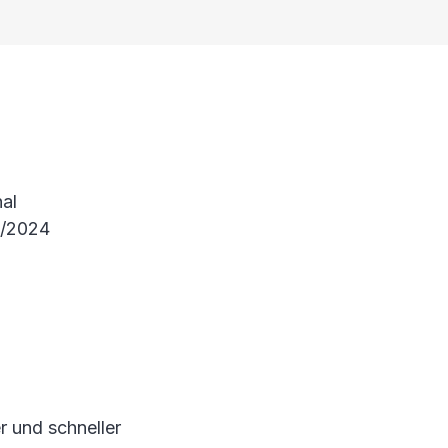
nal
3/2024
r und schneller