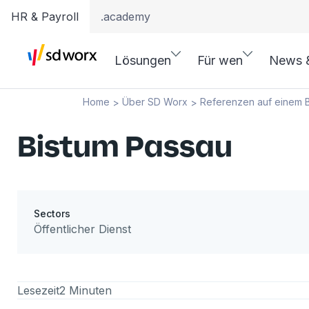
HR & Payroll
.academy
Lösungen
Für wen
News 
Home
Über SD Worx
Referenzen auf einem B
>
>
Bistum Passau
Sectors
Öffentlicher Dienst
Lesezeit
2 Minuten