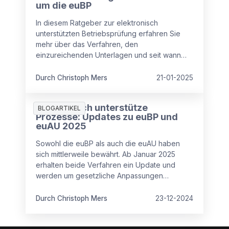
um die euBP
In diesem Ratgeber zur elektronisch
unterstützten Betriebsprüfung erfahren Sie
mehr über das Verfahren, den
einzureichenden Unterlagen und seit wann
die Teilnahme verpflichtend ist. Und wie
Arbeitgeber sich trotzdem noch von der
Durch Christoph Mers
21-01-2025
euBP-Pflicht befreien können.
Elektronisch unterstütze
BLOGARTIKEL
Prozesse: Updates zu euBP und
euAU 2025
Sowohl die euBP als auch die euAU haben
sich mittlerweile bewährt. Ab Januar 2025
erhalten beide Verfahren ein Update und
werden um gesetzliche Anpassungen
erweitert. Das müssen Arbeitgeber wissen.
Durch Christoph Mers
23-12-2024