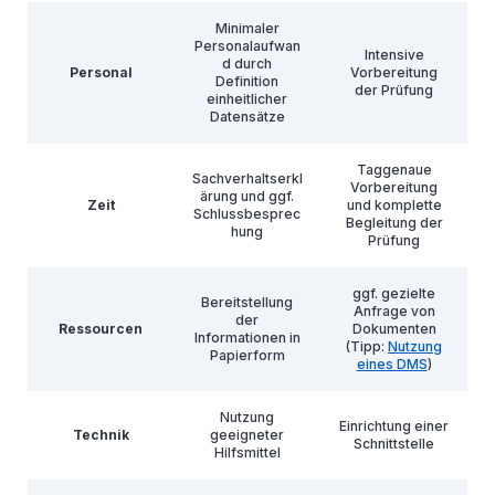
Minimaler
Personalaufwan
Intensive
d durch
Personal
Vorbereitung
Definition
der Prüfung
einheitlicher
Datensätze
Taggenaue
Sachverhaltserkl
Vorbereitung
ärung und ggf.
Zeit
und komplette
Schlussbesprec
Begleitung der
hung
Prüfung
ggf. gezielte
Bereitstellung
Anfrage von
der
Ressourcen
Dokumenten
Informationen in
(Tipp:
Nutzung
Papierform
eines DMS
)
Nutzung
Einrichtung einer
Technik
geeigneter
Schnittstelle
Hilfsmittel