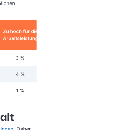
blichen
Zu hoch für die
Arbeitsleistung
3 %
4 %
1 %
alt
*innen
. Daher