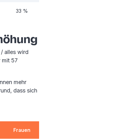
33 %
13 %
rhöhung
/ alles wird
 mit 57
*innen mehr
und, dass sich
Frauen