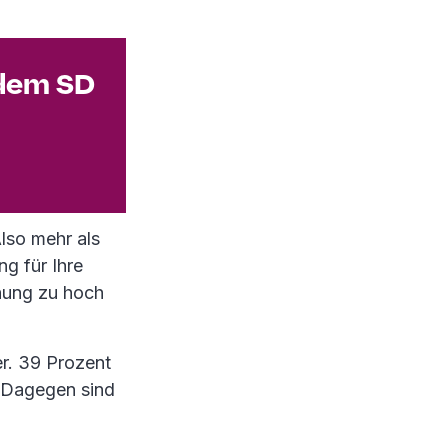
 dem SD
lso mehr als
g für Ihre
hnung zu hoch
er. 39 Prozent
Dagegen sind