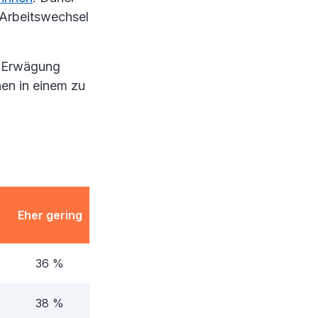
 Arbeitswechsel
n Erwägung
hen in einem zu
Keine
Eher gering
Bereitschaft
36 %
10 %
38 %
7 %