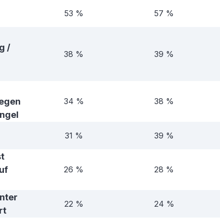
53 %
57 %
g /
38 %
39 %
wegen
34 %
38 %
ngel
31 %
39 %
st
uf
26 %
28 %
nter
22 %
24 %
rt