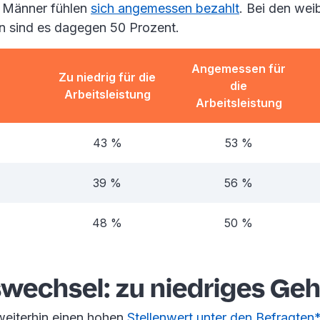
r Männer fühlen
sich angemessen bezahlt
. Bei den wei
n sind es dagegen 50 Prozent.
Angemessen für
Zu niedrig für die
die
Arbeitsleistung
Arbeitsleistung
43 %
53 %
39 %
56 %
48 %
50 %
wechsel: zu niedriges Geh
 weiterhin einen hohen
Stellenwert unter den Befragten