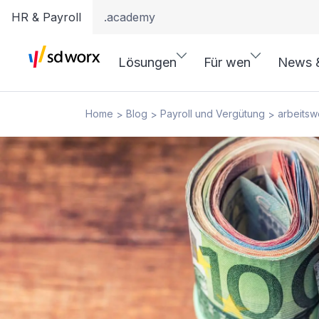
HR & Payroll
.academy
Lösungen
Für wen
News 
Home
Blog
Payroll und Vergütung
arbeits
>
>
>