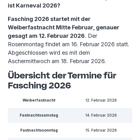
ist Karneval 2026?
Sachsen
17.02.2025 - 01.03.2025
Fasching 2026 startet mit der
Weiberfastnacht Mitte Februar, genauer
Sachsen-Anhalt
27.01.2025 - 31.01.2025
gesagt am 12. Februar 2026
. Der
Rosenmontag findet am 16. Februar 2026 statt.
Schleswig-Holstein
-
Abgeschlossen wird es mit dem
Thüringen
03.02.2025 - 08.02.2025
Aschermittwoch am 18. Februar 2026.
Übersicht der Termine für
Fasching 2026
Weiberfastnacht
12. Februar 2026
Fastnachtssamstag
14. Februar 2026
Fastnachtssonntag
15. Februar 2026