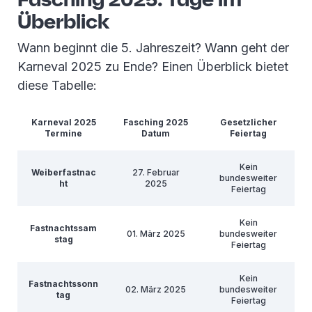
Überblick
Wann beginnt die 5. Jahreszeit? Wann geht der
Karneval 2025 zu Ende? Einen Überblick bietet
diese Tabelle:
Karneval 2025
Fasching 2025
Gesetzlicher
Termine
Datum
Feiertag
Kein
Weiberfastnac
27. Februar
bundesweiter
ht
2025
Feiertag
Kein
Fastnachtssam
01. März 2025
bundesweiter
stag
Feiertag
Kein
Fastnachtssonn
02. März 2025
bundesweiter
tag
Feiertag