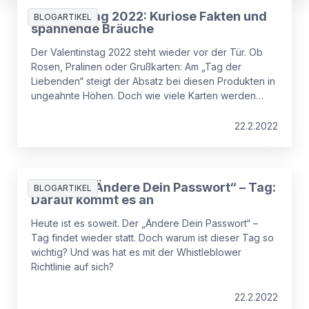
Valentinstag 2022: Kuriose Fakten und
BLOGARTIKEL
spannende Bräuche
Der Valentinstag 2022 steht wieder vor der Tür. Ob
Rosen, Pralinen oder Grußkarten: Am „Tag der
Liebenden“ steigt der Absatz bei diesen Produkten in
ungeahnte Höhen. Doch wie viele Karten werden
tatsächlich verkauft? Und wie feiern Menschen den
Valentinstag in anderen Ländern?
22.2.2022
Heute ist „Ändere Dein Passwort“ – Tag:
BLOGARTIKEL
Darauf kommt es an
Heute ist es soweit. Der „Ändere Dein Passwort“ –
Tag findet wieder statt. Doch warum ist dieser Tag so
wichtig? Und was hat es mit der Whistleblower
Richtlinie auf sich?
22.2.2022