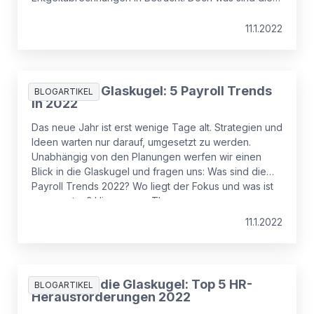
Vorteile des Payroll-Outsourcings? Hier finden Sie die
Antwort.
11.1.2022
Blick in die Glaskugel: 5 Payroll Trends
BLOGARTIKEL
in 2022
Das neue Jahr ist erst wenige Tage alt. Strategien und
Ideen warten nur darauf, umgesetzt zu werden.
Unabhängig von den Planungen werfen wir einen
Blick in die Glaskugel und fragen uns: Was sind die
Payroll Trends 2022? Wo liegt der Fokus und was ist
zu erwarten? Hier unsere Thesen.
11.1.2022
Ein Blick in die Glaskugel: Top 5 HR-
BLOGARTIKEL
Herausforderungen 2022