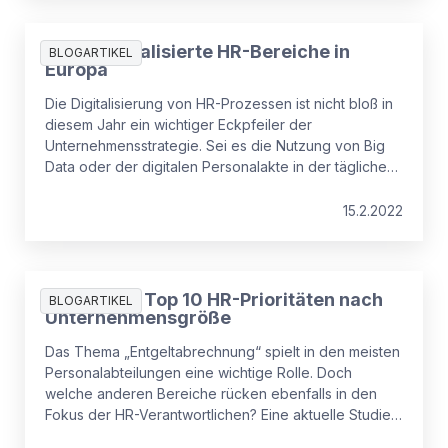
Top 5 digitalisierte HR-Bereiche in
BLOGARTIKEL
Europa
Die Digitalisierung von HR-Prozessen ist nicht bloß in
diesem Jahr ein wichtiger Eckpfeiler der
Unternehmensstrategie. Sei es die Nutzung von Big
Data oder der digitalen Personalakte in der täglichen
HR Arbeit . Doch wo liegt der Fokus für HR-
Mitarbeiter*innen und den HR-
15.2.2022
Verantwortlichen*innen? Was sind die Top 5
digitalisierten HR-Bereiche?
Studie: die Top 10 HR-Prioritäten nach
BLOGARTIKEL
Unternehmensgröße
Das Thema „Entgeltabrechnung“ spielt in den meisten
Personalabteilungen eine wichtige Rolle. Doch
welche anderen Bereiche rücken ebenfalls in den
Fokus der HR-Verantwortlichen? Eine aktuelle Studie
zeigt die Top 10 HR-Prioritäten. Und welche Rolle die