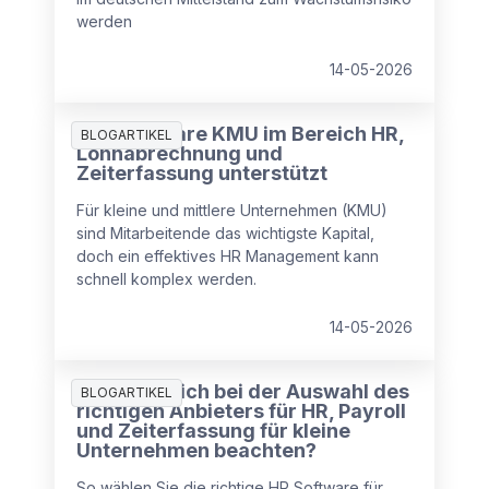
werden
14-05-2026
Wie Software KMU im Bereich HR,
BLOGARTIKEL
Lohnabrechnung und
Zeiterfassung unterstützt
Für kleine und mittlere Unternehmen (KMU)
sind Mitarbeitende das wichtigste Kapital,
doch ein effektives HR Management kann
schnell komplex werden.
14-05-2026
Was muss ich bei der Auswahl des
BLOGARTIKEL
richtigen Anbieters für HR, Payroll
und Zeiterfassung für kleine
Unternehmen beachten?
So wählen Sie die richtige HR Software für