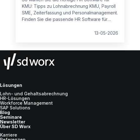
KMU: Tipps zu Lohnabrechnung KMU, Payroll
SME, Zeiterfassung und Personalmanagement.
Finden Sie die passende HR Software für
kleine Unternehmen und den Mittelstand –
integriert, sicher und skalierbar.
13-05-2026
Lösungen
Lohn- und Gehaltsabrechnung
HR-Lösungen
Workforce Management
SAP Solutions
Blog
Seminare
Newsletter
Über SD Worx
Karriere
Referenzen