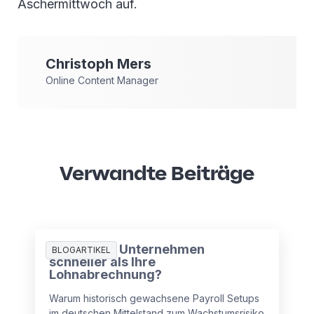
Aschermittwoch auf.
Christoph
Mers
Online Content Manager
Verwandte Beiträge
Wächst Ihr Unternehmen
BLOGARTIKEL
schneller als Ihre
Lohnabrechnung?
Warum historisch gewachsene Payroll Setups
im deutschen Mittelstand zum Wachstumsrisiko